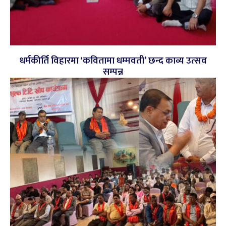
धर्मकीर्ति विहारमा ‘कवितामा धम्मवती’ छन्द काव्य उत्सव
सम्पन्न