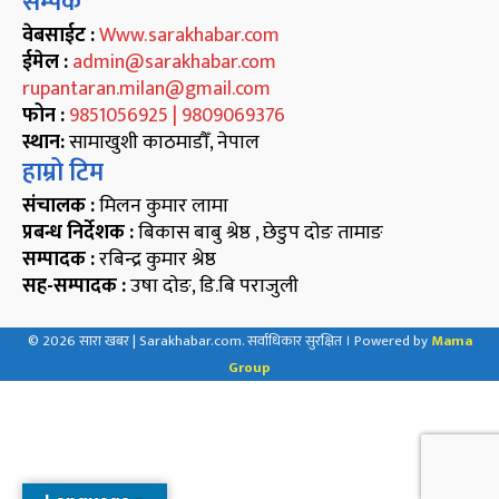
सम्पर्क
वेबसाईट :
Www.sarakhabar.com
ईमेल :
admin@sarakhabar.com
rupantaran.milan@gmail.com
फोन :
9851056925 | 9809069376
स्थान:
सामाखुशी काठमाडौँ, नेपाल
हाम्रो टिम
संचालक :
मिलन कुमार लामा
प्रबन्ध निर्देशक :
बिकास बाबु श्रेष्ठ , छेडुप दाेङ तामाङ
सम्पादक :
रबिन्द्र कुमार श्रेष्ठ
सह-सम्पादक :
उषा दाेङ, डि.बि पराजुली
©
2026
सारा खबर | Sarakhabar.com. सर्वाधिकार सुरक्षित । Powered by
Mama
Group