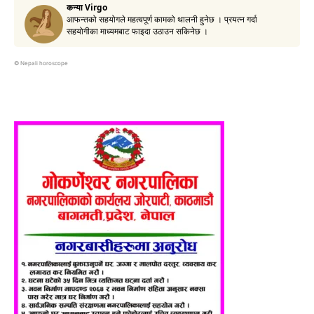
©
Nepali horoscope