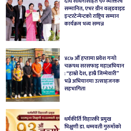
दीर्घ साधनासहित ५० व्यक्तित्व
सम्मानित, एभर ग्रीन वल्र्डवाइड
इन्टरटेन्मेन्टको राष्ट्रिय सम्मान
कार्यक्रम भव्य सम्पन्न
४८७ औँ हप्तामा प्रवेश गर्‍यो
चक्रपथ सरसफाइ महाअभियान
: “हाम्रो देश, हाम्रै जिम्मेवारी”
भन्ने अभियानमा उत्साहजनक
सहभागिता
धर्मकीर्ति विहारकी प्रमुख
भिक्षुणी डा. धम्मवती गुरुमाँको