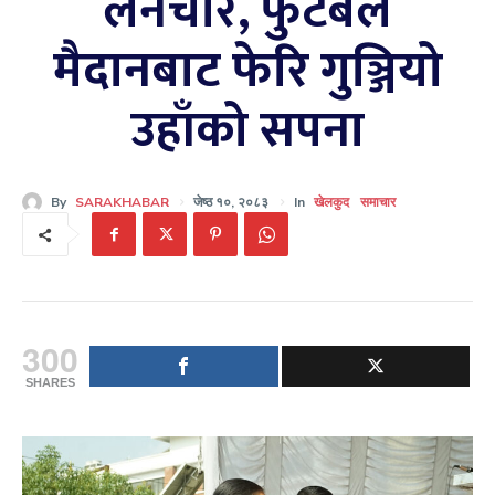
लैनचौर, फुटबल
मैदानबाट फेरि गुञ्जियो
उहाँको सपना
By
SARAKHABAR
जेष्ठ १०, २०८३
In
खेलकुद
समाचार
300
SHARES