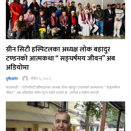
ग्रीन सिटी हस्पिटलका अध्यक्ष लोक बहादुर
टण्डनको आत्मकथा “ सङ्घर्षमय जीवन” अब
अडियोमा
मंसिर ६, २०८२
दृष्टिकोण
काठमाडौं । ग्रीनसिटी हस्पिटलका अध्यक्ष लोक बहादुर टण्डनको आत्मकथा “ संङ्घर्षमय
जीवन ” अब अडियोमा समेत सुन्न पाईने भएको छ ।करिब ७ महिना अगाडी...