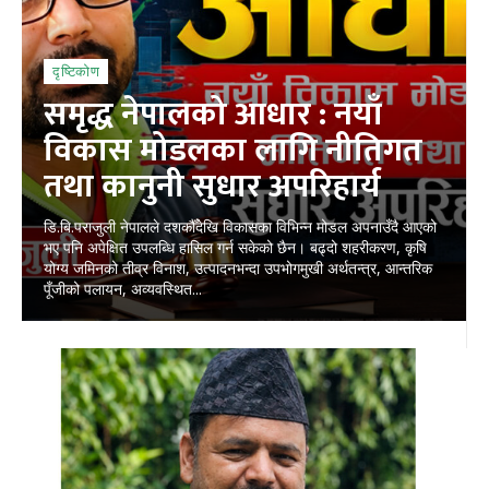
दृष्टिकोण
समृद्ध नेपालको आधार : नयाँ
विकास मोडलका लागि नीतिगत
तथा कानुनी सुधार अपरिहार्य
डि.बि.पराजुली नेपालले दशकौँदेखि विकासका विभिन्न मोडल अपनाउँदै आएको
भए पनि अपेक्षित उपलब्धि हासिल गर्न सकेको छैन। बढ्दो शहरीकरण, कृषि
योग्य जमिनको तीव्र विनाश, उत्पादनभन्दा उपभोगमुखी अर्थतन्त्र, आन्तरिक
पूँजीको पलायन, अव्यवस्थित...