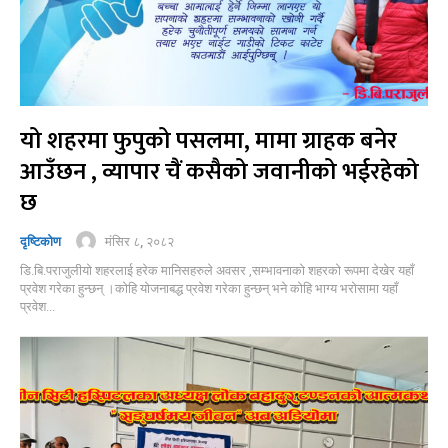
यो शहरमा फुपुको पसलमा, मामा ग्राहक बनेर
आउँछन , व्यापार चैं कसैको जवानीको भईरहेको
छ
मंसिर ८, २०८२
दृष्टिकोण
डि.बि.पराजुलीयो शहरलाई हरेक मानिसहरुले अवसर ,सम्भावनाको शहरको रूपमा देखेर यहाँ
प्रवेश गरेका हुन्छन् ।कोहि योजनाबद्ध प्रवेश गरेका हुन्छन् भने कोहि भाग्य भरोसामा यहाँ
प्रवेश...