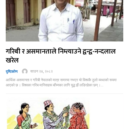
गरिबी र असमानताले निम्त्याउने द्वन्द्व-नन्दलाल
खरेल
साउन २४, २०८२
दृष्टिकोण
आर्थिक असमानता र गरिबी नेपालको मात्र समस्या नभएर यो विश्वकै ठूलो व्यथाको रूपमा
आएको छ । विश्वका गरिब मानिसहरू बाँच्नका लागि युद्ध झैं लडिरहेका छन् ।...