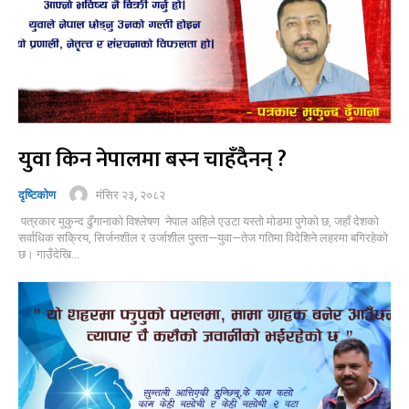
युवा किन नेपालमा बस्न चाहँदैनन् ?
मंसिर २३, २०८२
दृष्टिकोण
पत्रकार मुकुन्द ढुँगानाको विश्लेषण नेपाल अहिले एउटा यस्तो मोडमा पुगेको छ, जहाँ देशको
सर्वाधिक सक्रिय, सिर्जनशील र उर्जाशील पुस्ता—युवा—तेज गतिमा विदेशिने लहरमा बगिरहेको
छ। गाउँदेखि...