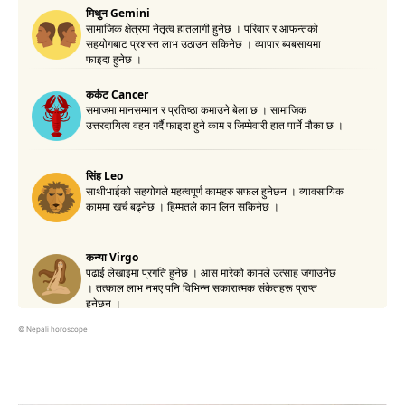
©
Nepali horoscope