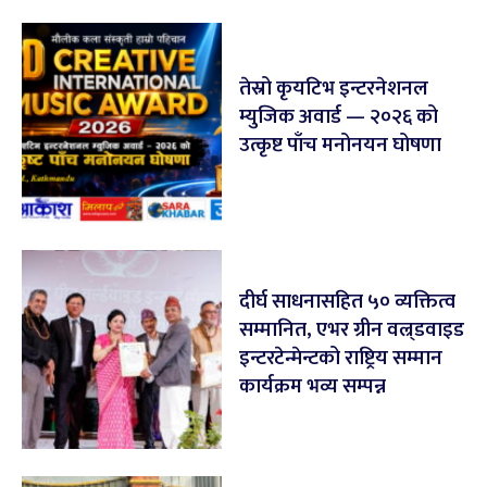
तेस्रो कृयटिभ इन्टरनेशनल
म्युजिक अवार्ड — २०२६ को
उत्कृष्ट पाँच मनोनयन घोषणा
दीर्घ साधनासहित ५० व्यक्तित्व
सम्मानित, एभर ग्रीन वल्र्डवाइड
इन्टरटेन्मेन्टको राष्ट्रिय सम्मान
कार्यक्रम भव्य सम्पन्न