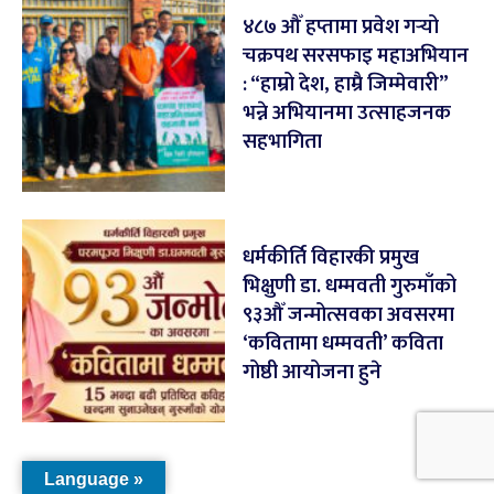
४८७ औँ हप्तामा प्रवेश गर्‍यो
चक्रपथ सरसफाइ महाअभियान
: “हाम्रो देश, हाम्रै जिम्मेवारी”
भन्ने अभियानमा उत्साहजनक
सहभागिता
धर्मकीर्ति विहारकी प्रमुख
भिक्षुणी डा. धम्मवती गुरुमाँको
९३औँ जन्मोत्सवका अवसरमा
‘कवितामा धम्मवती’ कविता
गोष्ठी आयोजना हुने
Language »