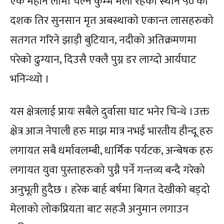
एक महीने लामो चल्ने कुम्भ मेला रहेको स्थान ५० को
दशक तिर सुनसान मृत अबस्थाको एकान्त लासहरुको
सतगत गरिने झाड़ी बुटियान, नदीको अतिक्रमणमा
परेको ढुग्यान, दिउसै एक्लै पुग्न डर लाग्दो आर्यघाट
भनिन्थ्यो ।
यस क्षेत्रलाई प्रायः सबैले दुर्वासा घाट भनेर चिन्थे ।उक्त
क्षेत्र आज नेपाली हरु माझ मात्र नभई भारतीय हीन्दू हरु
लगायत सबै धर्मावलम्बी, धार्मिक पर्यटक, अन्बेषक हरु
लगायत युवा पुस्ताहरुको पुग्नै पर्ने गन्तव्य बन्दै गरेको
अनुभूती हुदैछ । हरेक बार्ह बर्षमा बिगत देखीको बड्दो
मेलाको लोकप्रियता बाट सहजै अनुमान लगाउन